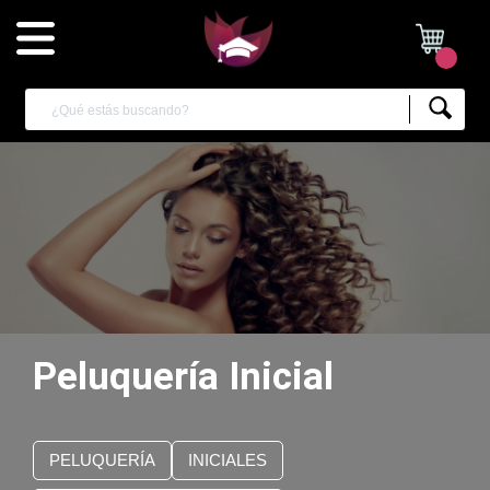
Peluquería Inicial
PELUQUERÍA
INICIALES