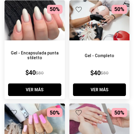
50%
50%
Gel - Encapsulada punta
Gel - Completo
stiletto
$40
$40
$80
$80
VER MÁS
VER MÁS
50%
50%