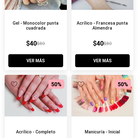
Acrílico - Francesa punta
Gel - Monocolor punta
Almendra
cuadrada
$40
$40
$80
$80
VER MÁS
VER MÁS
50%
50%
Acrílico - Completo
Manicuría - Inicial