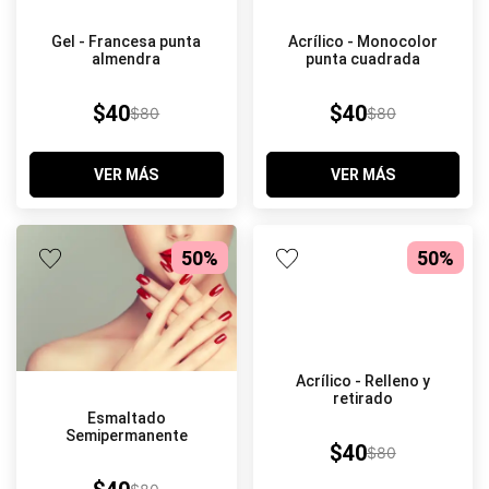
Gel - Francesa punta
Acrílico - Monocolor
almendra
punta cuadrada
$40
$40
$80
$80
VER MÁS
VER MÁS
50%
50%
Acrílico - Relleno y
retirado
Esmaltado
Semipermanente
$40
$80