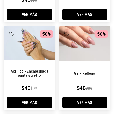
$40
$80
VER MÁS
VER MÁS
50%
50%
Acrílico - Encapsulada
Gel - Relleno
punta stiletto
$40
$40
$80
$80
VER MÁS
VER MÁS