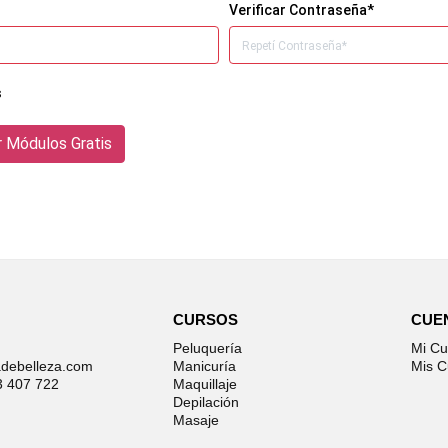
Verificar Contraseña*
s
CURSOS
CUE
Peluquería
Mi Cu
debelleza.com
Manicuría
Mis C
3 407 722
Maquillaje
Depilación
Masaje