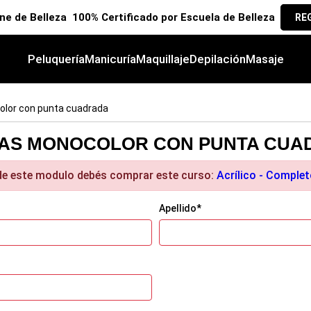
ine de Belleza 100% Certificado por Escuela de Belleza
RE
Peluquería
Manicuría
Maquillaje
Depilación
Masaje
lor con punta cuadrada
UÑAS MONOCOLOR CON PUNTA CU
 de este modulo debés comprar este curso:
Acrílico - Comple
Apellido*